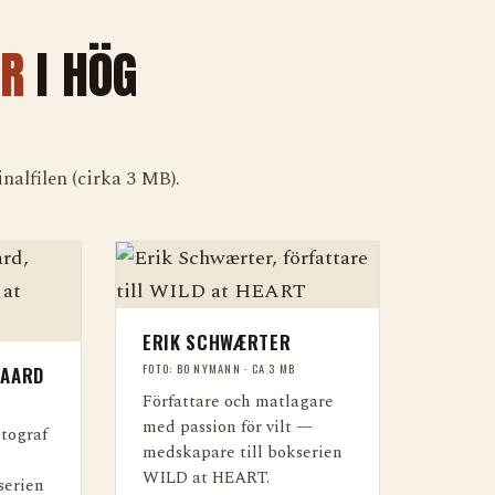
ER
I HÖG
nalfilen (cirka 3 MB).
ERIK SCHWÆRTER
FOTO: BO NYMANN · CA 3 MB
GAARD
Författare och matlagare
med passion för vilt —
otograf
medskapare till bokserien
WILD at HEART.
serien