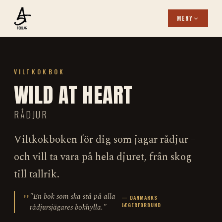
MENY
VILTKOKBOK
WILD AT HEART
RÅDJUR
Viltkokboken för dig som jagar rådjur –
och vill ta vara på hela djuret, från skog
till tallrik.
"En bok som ska stå på alla
— DANMARKS
JÆGERFORBUND
rådjursjägares bokhylla."