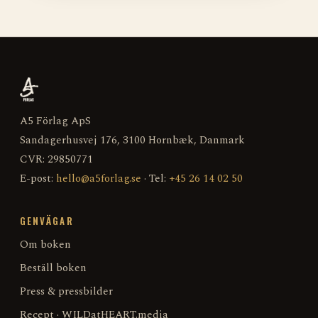
A5 Förlag ApS
Sandagerhusvej 176, 3100 Hornbæk, Danmark
CVR: 29850771
E-post:
hello@a5forlag.se
· Tel:
+45 26 14 02 50
GENVÄGAR
Om boken
Beställ boken
Press & pressbilder
Recept · WILDatHEART.media