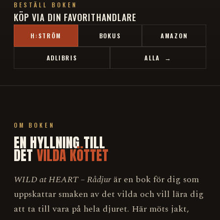
BESTÄLL BOKEN
KÖP VIA DIN FAVORITHANDLARE
H:STRÖM
BOKUS
AMAZON
ADLIBRIS
ALLA →
OM BOKEN
EN HYLLNING TILL
DET
VILDA KÖTTET
WILD at HEART – Rådjur
är en bok för dig som
uppskattar smaken av det vilda och vill lära dig
att ta till vara på hela djuret. Här möts jakt,